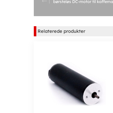
børsteløs DC-motor til kaffem
Relaterede produkter