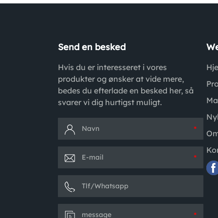
Send en besked
We
Hvis du er interesseret i vores
Hj
produkter og ønsker at vide mere,
Pr
bedes du efterlade en besked her, så
Ma
svarer vi dig hurtigst muligt.
Ny
*
Om
Ko
*
*