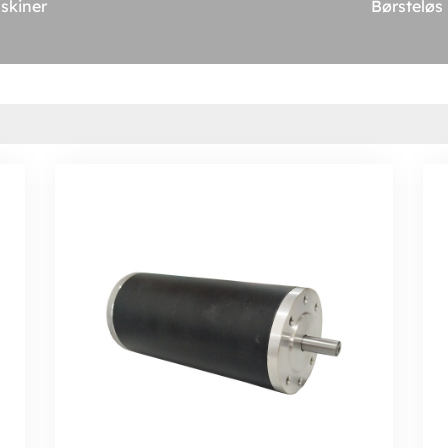
askiner
Børsteløs