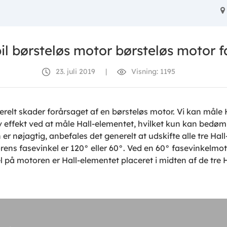
bil børsteløs motor børsteløs motor f
23. juli 2019
|
Visning: 1195
nerelt skader forårsaget af en børsteløs motor. Vi kan måle 
effekt ved at måle Hall-elementet, hvilket kun kan bedømme
r nøjagtig, anbefales det generelt at udskifte alle tre Hall
ns fasevinkel er 120° eller 60°. Ved en 60° fasevinkelmoto
l på motoren er Hall-elementet placeret i midten af ​​de tre