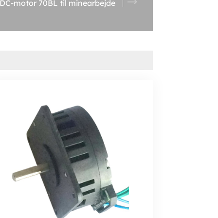
 DC-motor 70BL til minearbejde