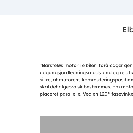
El
"Børsteløs motor i elbiler" forårsager ge
udgangsjordledningsmodstand og relativ 
sikre, at motorens kommuteringsposition e
skal det algebraisk bestemmes, om motore
placeret parallelle. Ved en 120° fasevinke