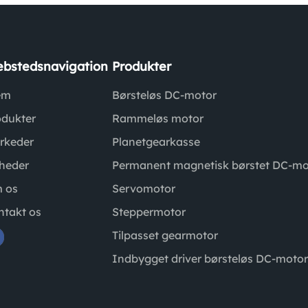
bstedsnavigation
Produkter
em
Børsteløs DC-motor
odukter
Rammeløs motor
rkeder
Planetgearkasse
heder
Permanent magnetisk børstet DC-mo
 os
Servomotor
ntakt os
Steppermotor
Tilpasset gearmotor
Indbygget driver børsteløs DC-moto