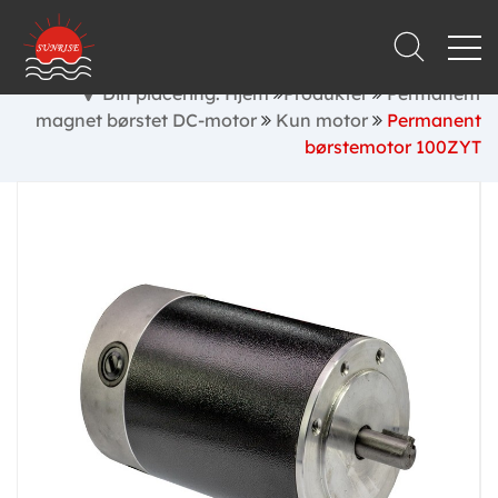
Din placering: Hjem
Produkter
Permanent
magnet børstet DC-motor
Kun motor
Permanent
børstemotor 100ZYT