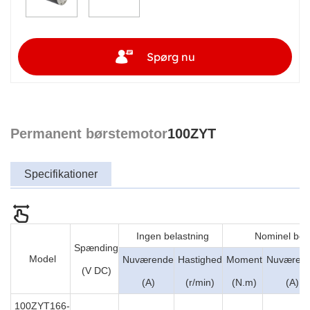
Spørg nu
Permanent børstemotor
100ZYT
Specifikationer
Ingen belastning
Nominel bel
Spænding
Model
Nuværende
Hastighed
Moment
Nuværen
(V DC)
(A)
(r/min)
(N.m)
(A)
100ZYT166-