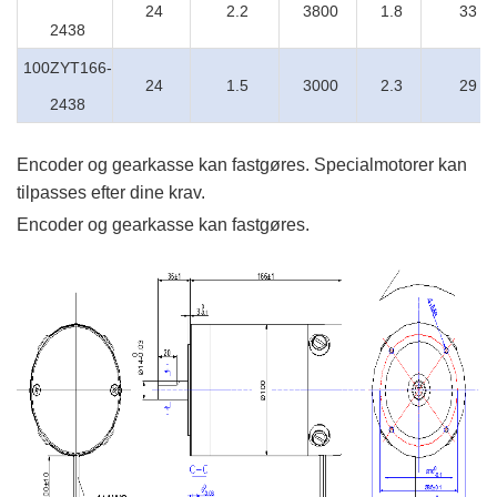
24
2.2
3800
1.8
33
2438
100ZYT166-
24
1.5
3000
2.3
29
2438
Encoder og gearkasse kan fastgøres. Specialmotorer kan
tilpasses efter dine krav.
Encoder og gearkasse kan fastgøres.