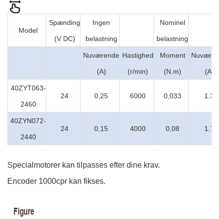
Spænding
Ingen
Nominel
Model
(V DC)
belastning
belastning
Nuværende
Hastighed
Moment
Nuvære
(A)
(r/min)
(N.m)
(A)
40ZYT063-
24
0,25
6000
0,033
1.3
2460
40ZYN072-
24
0,15
4000
0,08
1.7
2440
Specialmotorer kan tilpasses efter dine krav.
Encoder 1000cpr kan fikses.