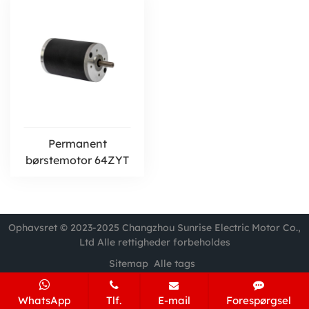
Permanent
børstemotor 64ZYT
Ophavsret © 2023-2025 Changzhou Sunrise Electric Motor Co.,
Ltd Alle rettigheder forbeholdes
Sitemap
Alle tags
WhatsApp
Tlf.
E-mail
Forespørgsel