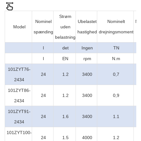
Strøm
Nominel
Ubelastet
Nominelt
No
Model
uden
spænding
hastighed
drejningsmoment
s
belastning
I
det
Ingen
TN
I
EN
rpm
N.m
101ZYT76-
24
1.2
3400
0,7
2434
101ZYT86-
24
1.2
3400
0,9
2434
101ZYT91-
24
1.6
3400
1.1
2434
101ZYT100-
24
1.5
4000
1.2