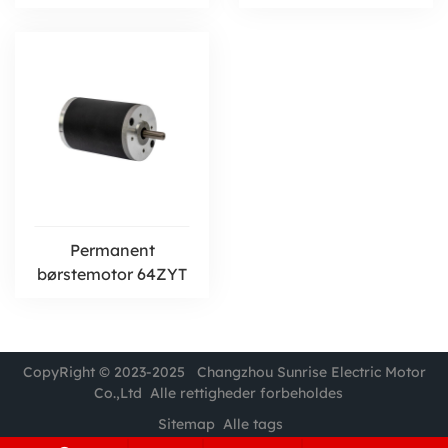
Permanent
børstemotor 64ZYT
CopyRight © 2023-2025 Changzhou Sunrise Electric Motor
Co.,Ltd Alle rettigheder forbeholdes
Sitemap
Alle tags