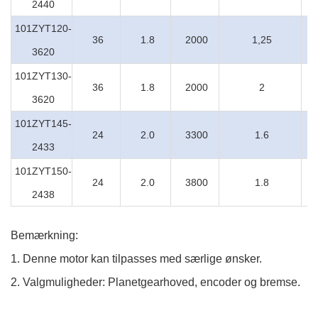
2440
101ZYT120-
36
1.8
2000
1,25
3620
101ZYT130-
36
1.8
2000
2
3620
101ZYT145-
24
2.0
3300
1.6
2433
101ZYT150-
24
2.0
3800
1.8
2438
Bemærkning:
1. Denne motor kan tilpasses med særlige ønsker.
2. Valgmuligheder: Planetgearhoved, encoder og bremse.