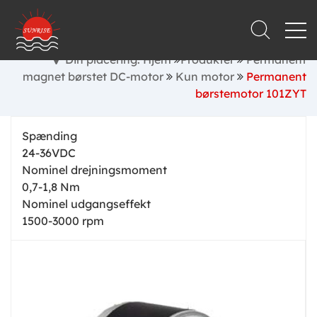
Din placering: Hjem
Produkter
Permanent
magnet børstet DC-motor
Kun motor
Permanent
børstemotor 101ZYT
Spænding
24-36VDC
Nominel drejningsmoment
0,7-1,8 Nm
Nominel udgangseffekt
1500-3000 rpm