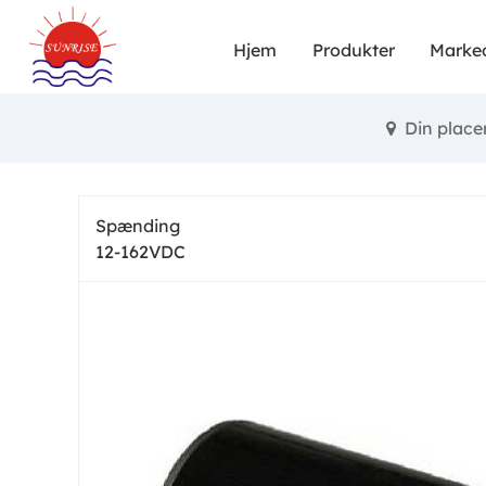
Små børst
Hjem
Produkter
Marke
startmomen
funktional
Din place
Børstede
størrelse, 
Spænding
for 
12-162VDC