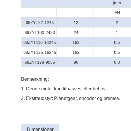
I
|den
I
EN
68ZYT92-1245
12
2
68ZYT100-2433
24
1
68ZYT110-16245
162
0,5
68ZYT125-16245
162
0,5
68ZYT178-9035
90
0,3
Bemærkning:
1. Denne motor kan tilpasses efter behov.
2. Ekstraudstyr: Planetgear, encoder og bremse.
Dimensioner