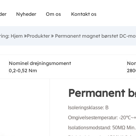
ede jævnstrømsmotorer er robuste og kompakte, h
der
Nyheder
Om os
Kontakt os
t og opnår høj ydeevne. De er økonomiske og giver
itet til opgaver, såsom mobilitet og industriel auto
ring: Hjem
Produkter
Permanent magnet børstet DC-mo
 jævnstrømsmotorer med højt drejningsmoment er
men de tilbyder pålidelig ydeevne og ofte parret me
Nominel drejningsmoment
Nom
at optimere udgangshastigheden og drejningsmome
0,2-0,52 Nm
280
Permanent b
Isoleringsklasse: B
Omgivelsestemperatur: -20℃
Isolationsmodstand: 50MΩ Mi