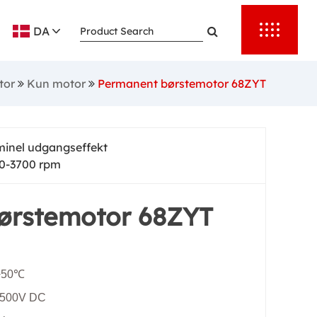
ar et højt
DA
 forskellig
matisering.
tor
Kun motor
Permanent børstemotor 68ZYT
 mindre i
d gearkasser
inel udgangseffekt
ntet.
0-3700 rpm
ørstemotor 68ZYT
~+50℃
n.500V DC