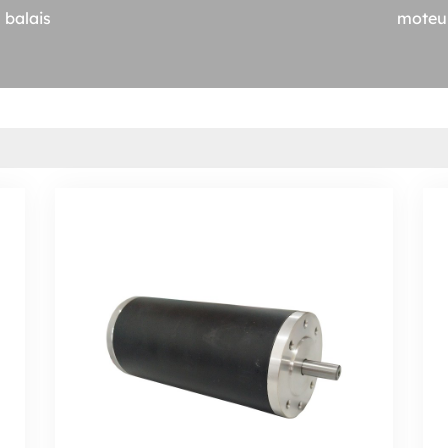
 balais
moteur