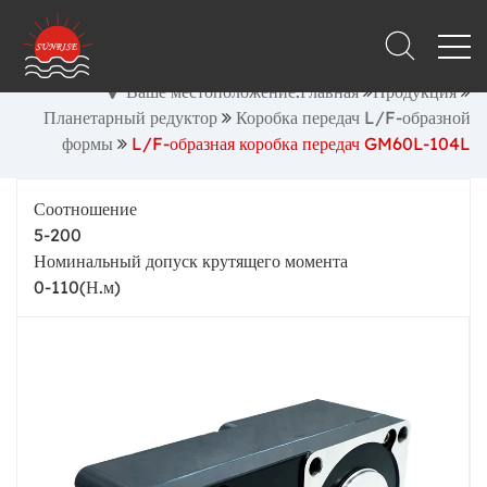
Ваше местоположение:Главная
Продукция
Планетарный редуктор
Коробка передач L/F-образной
формы
L/F-образная коробка передач GM60L-104L
Соотношение
5-200
Номинальный допуск крутящего момента
0-110(Н.м)