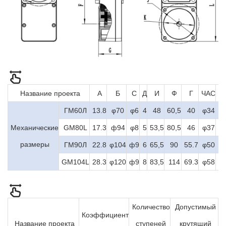
Название проекта
А
Б
С
Д
И
Ф
Г
ЧАС
|
ГМ60Л
13.8
φ70
φ6
4
48
60,5
40
φ34
6
Механические
GM80L
17.3
ф94
φ8
5
53,5
80,5
46
φ37
8
размеры
ГМ90Л
22.8
φ104
ф9
6
65,5
90
55.7
φ50
9
GM104L
28.3
φ120
ф9
8
83,5
114
69.3
φ58
1
Количество
Допустимый
Коэффициент
Название проекта
ступеней
крутящий