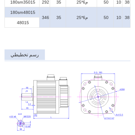
38
10
50
م6*25
35
292
180sm35015
180sm48015
38
10
50
م6*25
35
346
48015
رسم تخطيطي