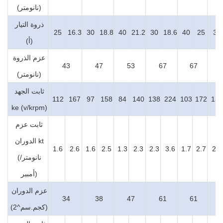
(نانومتر)
ذروة التيار
25
16.3
30
18.8
40
21.2
30
18.6
40
25
32
(أ)
عزم الذروة
43
47
53
67
67
(نانومتر)
ثابت الجهد
112
167
97
158
84
140
138
224
103
172
134
ke (v/krpm)
ثابت عزم
الدوران kt
1.6
2.6
1.6
2.5
1.3
2.3
2.3
3.6
1.7
2.7
2.2
(نانومتر/
أمبير)
عزم الدوران
34
38
47
61
61
(كجم.سم^2)