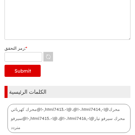
*
رمز التحقق:
الكلمات الرئيسية
محرك كهربائي@!-,html7413،-!@،@!-،html7414,-!@محرك
سيرفو@!-,html7415،-!@،@!-،html7416,-!@محرك سيرفو تيار
متردد