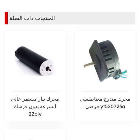
المنتجات ذات الصلة
محرك متدرج مغناطيسي
محرك تيار مستمر عالي
قرصي yt520723a
السرعة بدون فرشاة
22bly