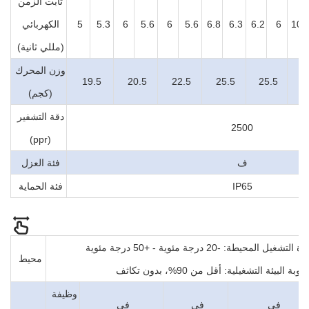
ثابت الزمن
10.
6
6.2
6.3
6.8
5.6
6
5.6
6
5.3
5
الكهربائي
(مللي ثانية)
وزن المحرك
19.5
20.5
22.5
25.5
25.5
3
(كجم)
دقة التشفير
2500
(ppr)
ف
فئة العزل
IP65
فئة الحماية
ل المحيطة: -20 درجة مئوية - +50 درجة مئوية
محيط
وبة البيئة التشغيلية: أقل من 90%، بدون تكاثف
وظيفة
في
في
في