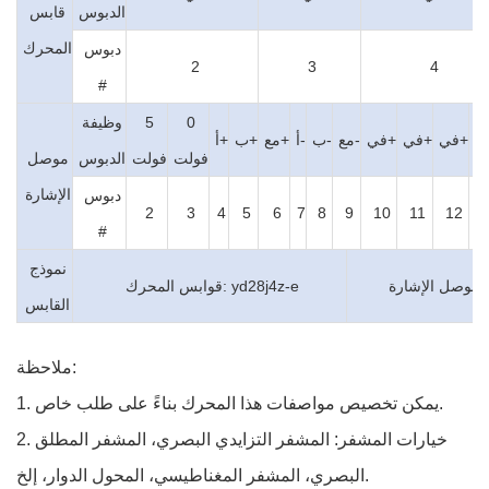
الدبوس
قابس
المحرك
دبوس
2
3
4
#
0
5
وظيفة
في+
في+
في+
مع-
ب-
أ-
مع+
ب+
أ+
فولت
فولت
الدبوس
موصل
الإشارة
دبوس
2
3
4
5
6
7
8
9
10
11
12
1
#
نموذج
yd
قوابس المحرك: yd28j4z-e
القابس
ملاحظة:
1. يمكن تخصيص مواصفات هذا المحرك بناءً على طلب خاص.
2. خيارات المشفر: المشفر التزايدي البصري، المشفر المطلق
البصري، المشفر المغناطيسي، المحول الدوار، إلخ.