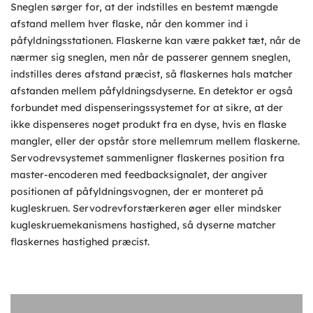
Sneglen sørger for, at der indstilles en bestemt mængde
afstand mellem hver flaske, når den kommer ind i
påfyldningsstationen. Flaskerne kan være pakket tæt, når de
nærmer sig sneglen, men når de passerer gennem sneglen,
indstilles deres afstand præcist, så flaskernes hals matcher
afstanden mellem påfyldningsdyserne. En detektor er også
forbundet med dispenseringssystemet for at sikre, at der
ikke dispenseres noget produkt fra en dyse, hvis en flaske
mangler, eller der opstår store mellemrum mellem flaskerne.
Servodrevsystemet sammenligner flaskernes position fra
master-encoderen med feedbacksignalet, der angiver
positionen af ​​påfyldningsvognen, der er monteret på
kugleskruen. Servodrevforstærkeren øger eller mindsker
kugleskruemekanismens hastighed, så dyserne matcher
flaskernes hastighed præcist.