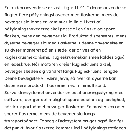
En anden anvendelse er vist i figur 11-91. I denne anvendelse
flugter flere påfyldningshoveder med flaskerne, mens de
bevæger sig langs en kontinuerlig linje. Hvert af
påfyldningshovederne skal passe til en flaske og spore
flasken, mens den bevæger sig. Produktet dispenseres, mens
dyserne bevæger sig med flaskerne. I denne anvendelse er
10 dyser monteret på en slæde, der drives af en
kugleskruemekanisme. Kugleskruemekanismen kaldes også
en ledeskrue. Når motoren drejer kugleskruens aksel,
bevæger slæden sig vandret langs kugleskruens længde.
Denne bevægelse vil være jævn, så hver af dyserne kan
dispensere produkt i flaskerne med minimalt spild.
Servo-drivsystemet anvender en positioneringsstyring med
software, der gør det muligt at spore position og hastighed,
når transportbåndet bevæger flaskerne. En master-encoder
sporer flaskerne, mens de bevæger sig langs
transportbåndet. Et sneglefødesystem bruges også lige før
det punkt, hvor flaskerne kommer ind i påfyldningsstationen.