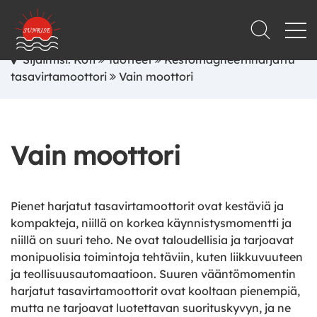
Sijaintisi: Koti
Tuotteet
Kestomagneettiharjattu
tasavirtamoottori
Vain moottori
Vain moottori
Pienet harjatut tasavirtamoottorit ovat kestäviä ja
kompakteja, niillä on korkea käynnistysmomentti ja
niillä on suuri teho. Ne ovat taloudellisia ja tarjoavat
monipuolisia toimintoja tehtäviin, kuten liikkuvuuteen
ja teollisuusautomaatioon. Suuren vääntömomentin
harjatut tasavirtamoottorit ovat kooltaan pienempiä,
mutta ne tarjoavat luotettavan suorituskyvyn, ja ne