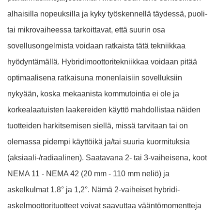
alhaisilla nopeuksilla ja kyky työskennellä täydessä, puoli-
tai mikrovaiheessa tarkoittavat, että suurin osa
sovellusongelmista voidaan ratkaista tätä tekniikkaa
hyödyntämällä. Hybridimoottoritekniikkaa voidaan pitää
optimaalisena ratkaisuna monenlaisiin sovelluksiin
nykyään, koska mekaanista kommutointia ei ole ja
korkealaatuisten laakereiden käyttö mahdollistaa näiden
tuotteiden harkitsemisen siellä, missä tarvitaan tai on
olemassa pidempi käyttöikä ja/tai suuria kuormituksia
(aksiaali-/radiaalinen). Saatavana 2- tai 3-vaiheisena, koot
NEMA 11 - NEMA 42 (20 mm - 110 mm neliö) ja
askelkulmat 1,8° ja 1,2°. Nämä 2-vaiheiset hybridi-
askelmoottorituotteet voivat saavuttaa vääntömomentteja