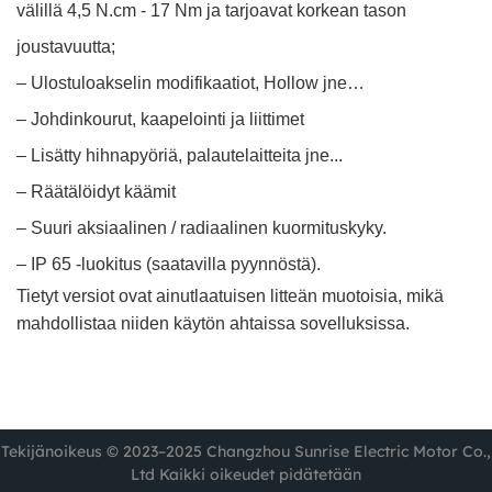
välillä 4,5 N.cm - 17 Nm ja tarjoavat korkean tason
joustavuutta;
– Ulostuloakselin modifikaatiot, Hollow jne…
– Johdinkourut, kaapelointi ja liittimet
– Lisätty hihnapyöriä, palautelaitteita jne...
– Räätälöidyt käämit
– Suuri aksiaalinen / radiaalinen kuormituskyky.
– IP 65 -luokitus (saatavilla pyynnöstä).
Tietyt versiot ovat ainutlaatuisen litteän muotoisia, mikä
mahdollistaa niiden käytön ahtaissa sovelluksissa.
Tekijänoikeus © 2023–2025 Changzhou Sunrise Electric Motor Co.,
Ltd Kaikki oikeudet pidätetään