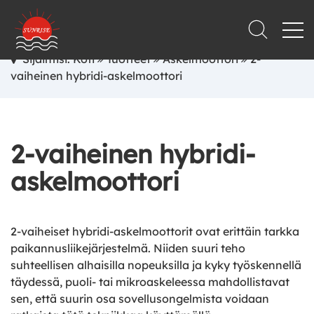
Sijaintisi: Koti
Tuotteet
Askelmoottori
2-
vaiheinen hybridi-askelmoottori
2-vaiheinen hybridi-
askelmoottori
2-vaiheiset hybridi-askelmoottorit ovat erittäin tarkka
paikannusliikejärjestelmä. Niiden suuri teho
suhteellisen alhaisilla nopeuksilla ja kyky työskennellä
täydessä, puoli- tai mikroaskeleessa mahdollistavat
sen, että suurin osa sovellusongelmista voidaan