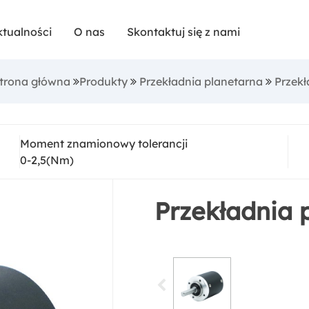
nia, zaspokajając zróżnicowane potrzeby przemys
ktualności
O nas
Skontaktuj się z nami
aniu w obsługę klienta i konkurencyjne ceny, Sunr
rminową dostawę i satysfakcję. Jesteśmy w stani
Strona główna
Produkty
Przekładnia planetarna
Przekł
ej precyzyjne produkty przekładni planetarnych w n
 branży. Posiadamy wiele linii produkcyjnych prod
Moment znamionowy tolerancji
e. Niestandardowa przekładnia planetarna posiada
0-2,5(Nm)
CE, CQC, IEC i inne. Wymienione wysoce precyzyjne
 zostały wyeksportowane za granicę za pośrednict
Przekładnia
edstawicieli handlowych w Ameryce Północnej i Euro