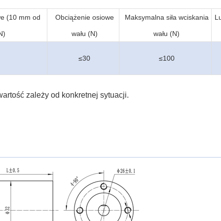
we (10 mm od
Obciążenie osiowe
Maksymalna siła wciskania
L
N)
wału (N)
wału (N)
≤30
≤100
artość zależy od konkretnej sytuacji.