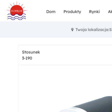
dostosowywa
Dom
Produkty
Rynki
A
zaangażow
zapewnia te
Twoja lokalizacja:
najbardzi
cenach w
Stosunek
jednocześni
3-190
RoHS, TUV, 
planetarne
prz