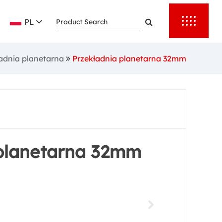
łowe. Dzięki
PL
ise Motors
e zaoferować
adnia planetarna
Przekładnia planetarna 32mm
ajlepszych
ukujących
 certyfikaty
 przekładnie
wem naszych
 planetarna 32mm
pie.