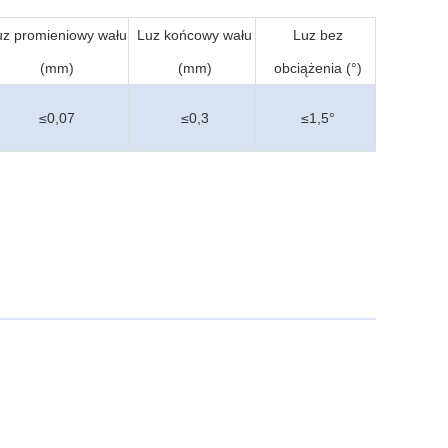
uz promieniowy wału
Luz końcowy wału
Luz bez
(mm)
(mm)
obciążenia (°)
≤0,07
≤0,3
≤1,5°