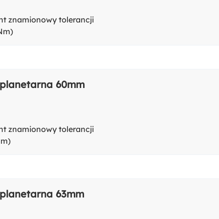
t znamionowy tolerancji
(Nm)
 planetarna 60mm
t znamionowy tolerancji
Nm)
 planetarna 63mm