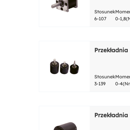
Stosunek
Momen
6-107
0-1,8
Przekładnia
Stosunek
Momen
3-139
0-4(N
Przekładnia