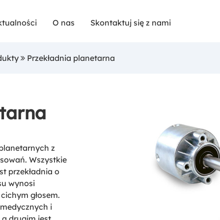
ktualności
O nas
Skontaktuj się z nami
dukty
Przekładnia planetarna
etarna
planetarnych z
osowań. Wszystkie
st przekładnia o
su wynosi
 cichym głosem.
 medycznych i
a drugim jest