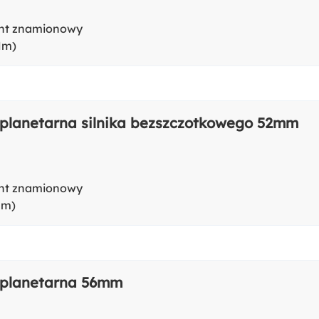
t znamionowy
Nm)
 planetarna silnika bezszczotkowego 52mm
t znamionowy
Nm)
 planetarna 56mm