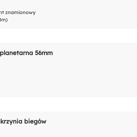
t znamionowy
Nm)
 planetarna 56mm
skrzynia biegów