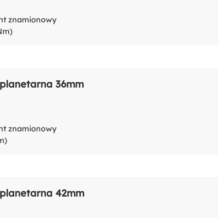
t znamionowy
(Nm)
 planetarna 36mm
t znamionowy
m)
 planetarna 42mm