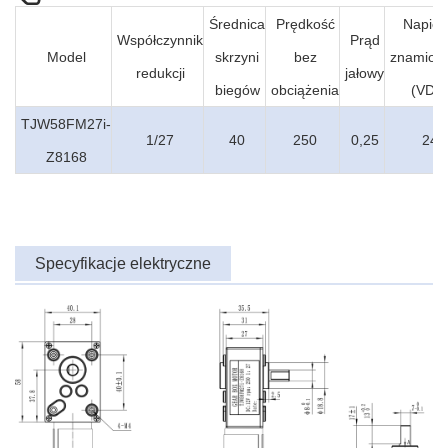
Średnica
Prędkość
Napięc
Współczynnik
Prąd
Model
skrzyni
bez
znamion
redukcji
jałowy
biegów
obciążenia
(VDC
TJW58FM27i-
1/27
40
250
0,25
24
Z8168
Specyfikacje elektryczne