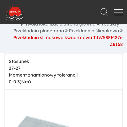
Twoja lokalizacja:Strona główna
Produkty
Przekładnia planetarna
Przekładnia ślimakowa
Przekładnia ślimakowa kwadratowa TJW58FM27i-
Z8168
Stosunek
27-27
Moment znamionowy tolerancji
0-0,3(Nm)