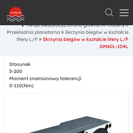
Twoja lokalizacja:Strona główna
Produkty
Przekładnia planetarna
Skrzynia biegów w kształcie
litery L/F
Skrzynia biegów w kształcie litery L/F
GM60L-104L
Stosunek
5-200
Moment znamionowy tolerancji
0-110(Nm)