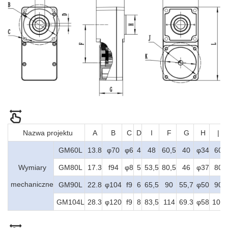
Nazwa projektu
A
B
C
D
I
F
G
H
|
GM60L
13.8
φ70
φ6
4
48
60,5
40
φ34
60
Wymiary
GM80L
17.3
f94
φ8
5
53,5
80,5
46
φ37
80
mechaniczne
GM90L
22.8
φ104
f9
6
65,5
90
55,7
φ50
90
GM104L
28.3
φ120
f9
8
83,5
114
69.3
φ58
104