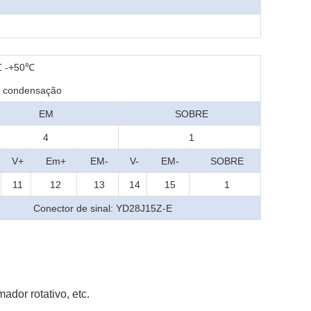
℃ -+50℃
m condensação
EM
SOBRE
4
1
V+
Em+
EM-
V-
EM-
SOBRE
11
12
13
14
15
1
Conector de sinal: YD28J15Z-E
ador rotativo, etc.