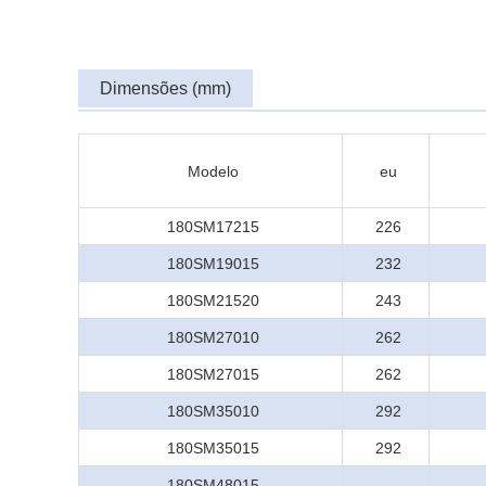
Dimensões (mm)
Modelo
eu
180SM17215
226
180SM19015
232
180SM21520
243
180SM27010
262
180SM27015
262
180SM35010
292
180SM35015
292
180SM48015