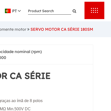
PT
omente motor
SERVO MOTOR CA SÉRIE 180SM
ocidade nominal (rpm)
000
R CA SÉRIE
raças ao ímã de 8 polos
00MΩ Min.500V DC