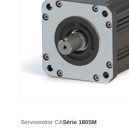
Servomotor CA
Série 180SM