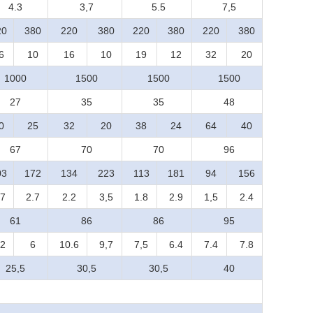
4.3
3,7
5.5
7,5
20
380
220
380
220
380
220
380
6
10
16
10
19
12
32
20
1000
1500
1500
1500
27
35
35
48
0
25
32
20
38
24
64
40
67
70
70
96
03
172
134
223
113
181
94
156
.7
2.7
2.2
3,5
1.8
2.9
1,5
2.4
61
86
86
95
.2
6
10.6
9,7
7,5
6.4
7.4
7.8
25,5
30,5
30,5
40