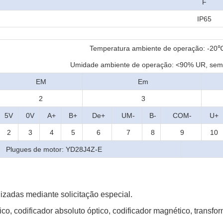
F
IP65
Temperatura ambiente de operação: -20
Umidade ambiente de operação: <90% UR, se
EM
Em
2
3
5V
0V
A+
B+
De+
UM-
B-
COM-
U+
2
3
4
5
6
7
8
9
10
Plugues de motor: YD28J4Z-E
izadas mediante solicitação especial.
co, codificador absoluto óptico, codificador magnético, transform