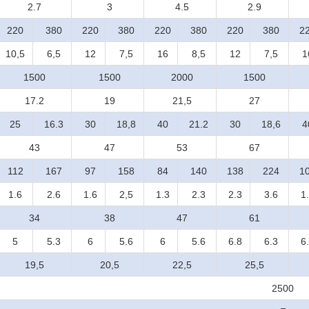
2.7
3
4.5
2.9
220
380
220
380
220
380
220
380
2
10,5
6,5
12
7,5
16
8,5
12
7,5
1
1500
1500
2000
1500
17.2
19
21,5
27
25
16.3
30
18,8
40
21.2
30
18,6
4
43
47
53
67
112
167
97
158
84
140
138
224
1
1.6
2.6
1.6
2,5
1.3
2.3
2.3
3.6
1
34
38
47
61
5
5.3
6
5.6
6
5.6
6.8
6.3
6
19,5
20,5
22,5
25,5
2500