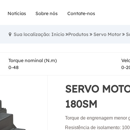
Somente motor
Notícias
Sobre nós
Contate-nos
Sua localização: Início
Produtos
Servo Motor
S
SERVO MOTOR
Torque nominal (N.m)
Vel
0-48
0-2
SERVO MOTO
180SM
Torque de engrenagem menor g
Resistência de isolamento: 1